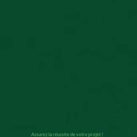
Assurez la réussite de votre projet !